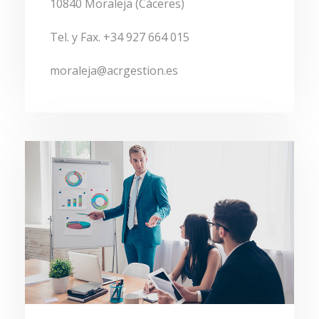
10840 Moraleja (Cáceres)
Tel. y Fax. +34 927 664 015
moraleja@acrgestion.es